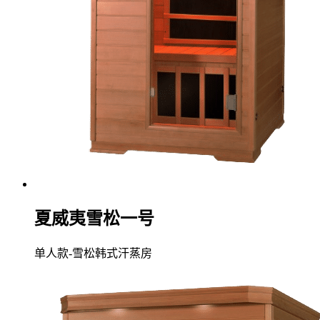
夏威夷雪松一号
单人款-雪松韩式汗蒸房