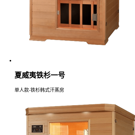
夏威夷铁杉一号
单人款-铁杉韩式汗蒸房