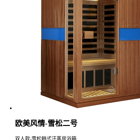
欧美风情-雪松二号
双人款-雪松韩式汗蒸房浴箱