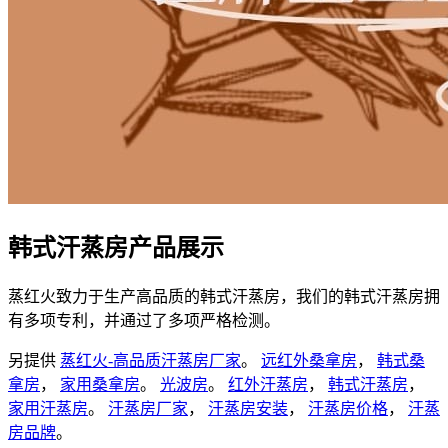
韩式汗蒸房产品展示
蒸红火致力于生产高品质的韩式汗蒸房，我们的韩式汗蒸房拥
有多项专利，并通过了多项严格检测。
另提供
蒸红火-高品质汗蒸房厂家
。
远红外桑拿房
，
韩式桑
拿房
，
家用桑拿房
。
光波房
。
红外汗蒸房
，
韩式汗蒸房
，
家用汗蒸房
。
汗蒸房厂家
，
汗蒸房安装
，
汗蒸房价格
，
汗蒸
房品牌
。