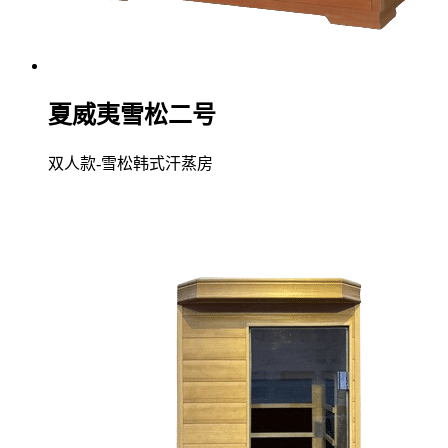
夏威夷雪松二号
双人款-雪松韩式汗蒸房