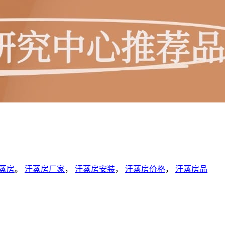
蒸房
。
汗蒸房厂家
，
汗蒸房安装
，
汗蒸房价格
，
汗蒸房品