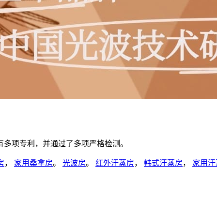
有多项专利，并通过了多项严格检测。
房
，
家用桑拿房
。
光波房
。
红外汗蒸房
，
韩式汗蒸房
，
家用汗