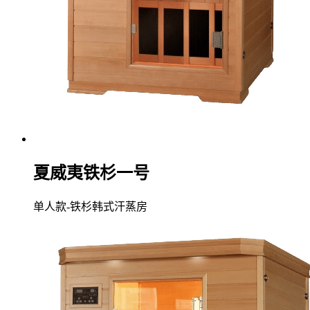
夏威夷铁杉一号
单人款-铁杉韩式汗蒸房