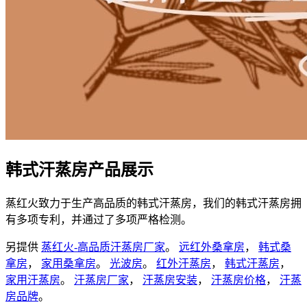
韩式汗蒸房产品展示
蒸红火致力于生产高品质的韩式汗蒸房，我们的韩式汗蒸房拥
有多项专利，并通过了多项严格检测。
另提供
蒸红火-高品质汗蒸房厂家
。
远红外桑拿房
，
韩式桑
拿房
，
家用桑拿房
。
光波房
。
红外汗蒸房
，
韩式汗蒸房
，
家用汗蒸房
。
汗蒸房厂家
，
汗蒸房安装
，
汗蒸房价格
，
汗蒸
房品牌
。