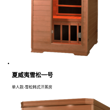
夏威夷雪松一号
单人款-雪松韩式汗蒸房