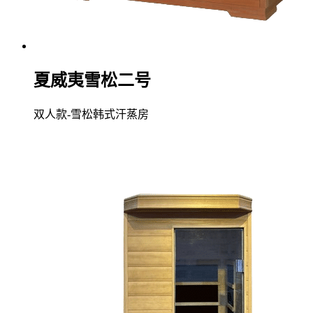
夏威夷雪松二号
双人款-雪松韩式汗蒸房