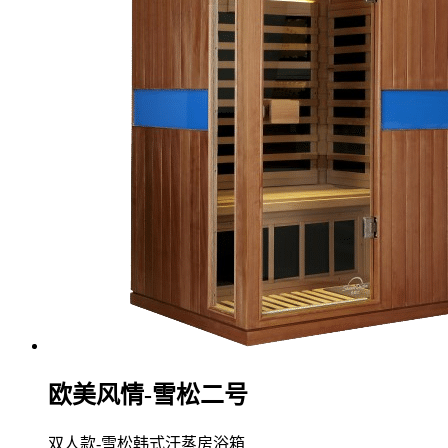
欧美风情-雪松二号
双人款-雪松韩式汗蒸房浴箱