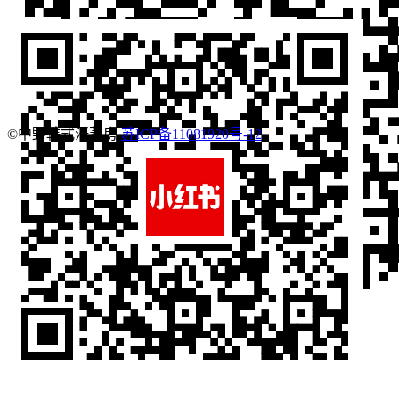
©中野韩式汗蒸房
苏ICP备11081920号-12