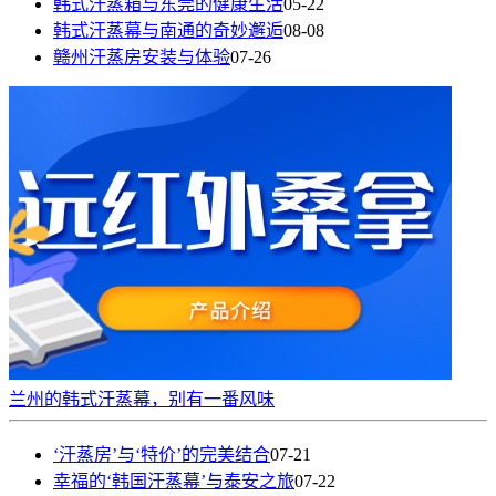
韩式汗蒸箱与东莞的健康生活
05-22
韩式汗蒸幕与南通的奇妙邂逅
08-08
赣州汗蒸房安装与体验
07-26
兰州的韩式汗蒸幕，别有一番风味
‘汗蒸房’与‘特价’的完美结合
07-21
幸福的‘韩国汗蒸幕’与泰安之旅
07-22