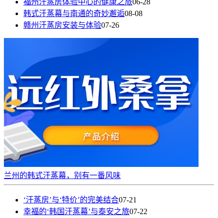
福州汗蒸房体验中心的健康之旅
06-28
韩式汗蒸幕与南通的奇妙邂逅
08-08
赣州汗蒸房安装与体验
07-26
兰州的韩式汗蒸幕，别有一番风味
‘汗蒸房’与‘特价’的完美结合
07-21
幸福的‘韩国汗蒸幕’与泰安之旅
07-22