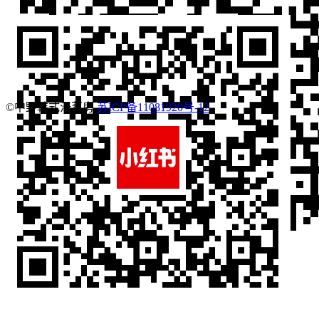
©中野韩式汗蒸房
苏ICP备11081920号-12