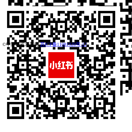
©中野韩式汗蒸房
苏ICP备11081920号-12