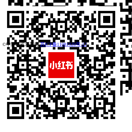
©中野韩式汗蒸房
苏ICP备11081920号-12