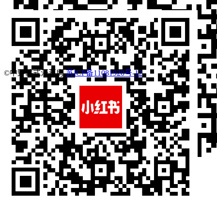
©中野韩式汗蒸房
苏ICP备11081920号-12