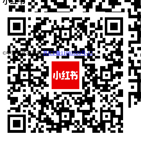
小红书
©中野韩式汗蒸房
苏ICP备11081920号-12